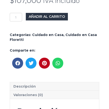
$
107,000
IVA incluido
HidropeelX
AÑADIR AL CARRITO
-
Sérum
Exfoliante
Facial
Categorías:
Cuidado en Casa
,
Cuidado en Casa
cantidad
Floretti
Comparte en:
Descripción
Valoraciones (0)