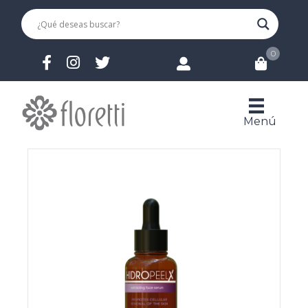
0
Menú