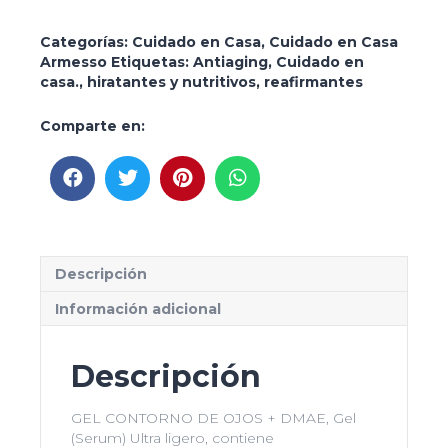
Contorno
de
Ojos
Categorías:
Cuidado en Casa
,
Cuidado en Casa
DMAE
Armesso
Etiquetas:
Antiaging
,
Cuidado en
cantidad
casa.
,
hiratantes y nutritivos
,
reafirmantes
Comparte en:
Descripción
Información adicional
Descripción
GEL CONTORNO DE OJOS + DMAE, Gel
(Serum) Ultra ligero, contiene