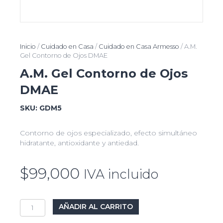
Inicio
/
Cuidado en Casa
/
Cuidado en Casa Armesso
/ A.M.
Gel Contorno de Ojos DMAE
A.M. Gel Contorno de Ojos
DMAE
SKU:
GDM5
Contorno de ojos especializado, efecto simultáneo
hidratante, antioxidante y antiedad.
$
99,000
IVA incluido
A.M.
AÑADIR AL CARRITO
Gel