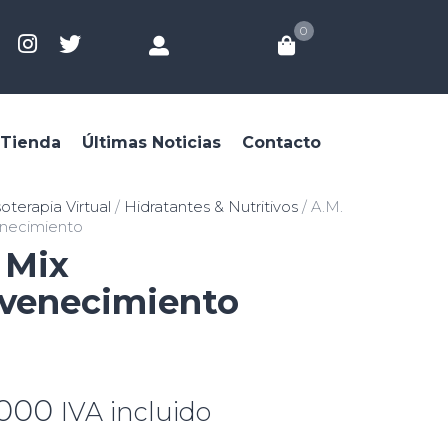
0
Tienda
Últimas Noticias
Contacto
terapia Virtual
/
Hidratantes & Nutritivos
/ A.M.
necimiento
 Mix
venecimiento
,000
IVA incluido