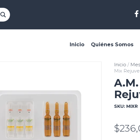
Inicio
Quiénes Somos
Inicio
/
Meso
Mix Rejuve
A.M.
Reju
SKU:
MIXR
$
236