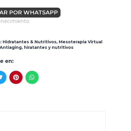
AR POR WHATSAPP
enecimiento.
s:
Hidratantes & Nutritivos
,
Mesoterapia Virtual
Antiaging
,
hiratantes y nutritivos
e en: