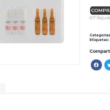
COMPR
KIT Rejuv
Categoría
Etiquetas:
Compart
l