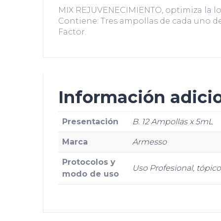
MIX REJUVENECIMIENTO, optimiza la lozaní
Contiene: Tres ampollas de cada uno de
Factor.
Información adici
Presentación
B. 12 Ampollas x 5mL
Marca
Armesso
Protocolos y
Uso Profesional, tópico 
modo de uso