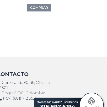
COMPRAR
CONTACTO
Carrera 13#90-36, Oficina
301
Bogotá DC, Colombia
(+57) (601) 712 3527