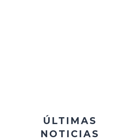
Promovemos
las
buenas prácticas de
aplicación o
uso
adecuado
de los
productos
ÚLTIMAS
NOTICIAS