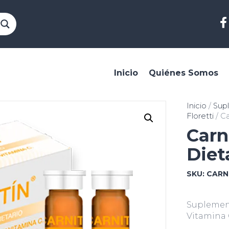
Inicio
Quiénes Somos
Inicio
/
Sup
Floretti
/ Ca
Carn
Diet
SKU:
CARN
Suplement
Vitamina 