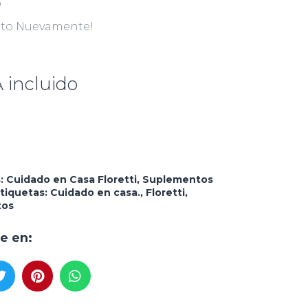
O
nto Nuevamente!
A incluido
s:
Cuidado en Casa Floretti
,
Suplementos
tiquetas:
Cuidado en casa.
,
Floretti
,
tos
e en: