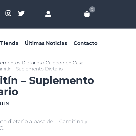
0
Tienda
Últimas Noticias
Contacto
lementos Dietarios
/
Cuidado en Casa
rnitín – Suplemento Dietario
itín – Suplemento
ario
ITIN
o dietario a base de L-Carnitina y
C.