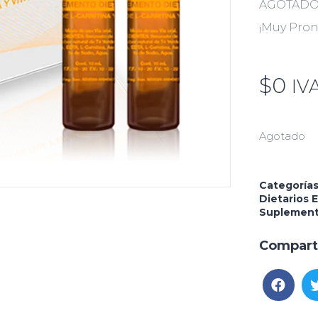
AGOTAD
¡Muy Pro
$
0
IV
Agotado
Categoría
Dietarios
E
Suplemen
Compart