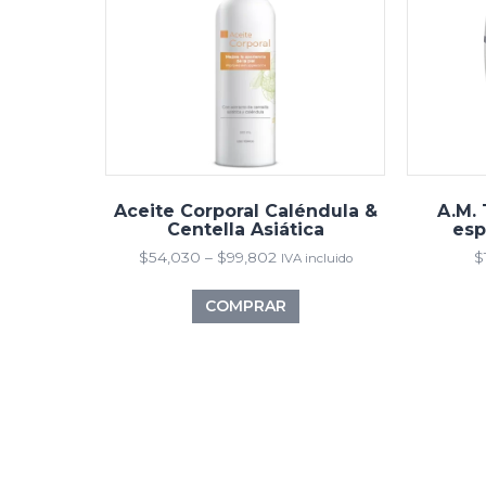
Aceite Corporal Caléndula &
A.M. 
Centella Asiática
esp
$
54,030
–
$
99,802
$
IVA incluido
COMPRAR