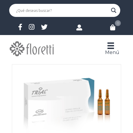
0
Menú