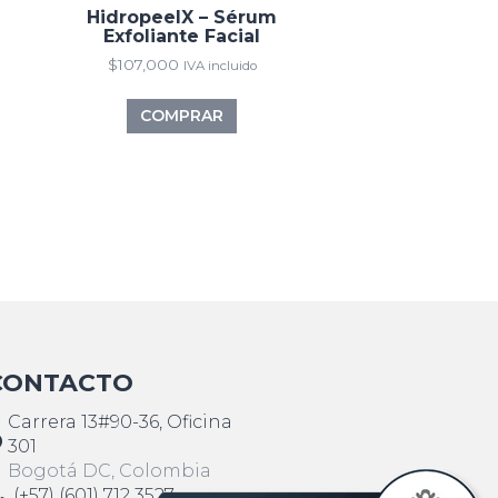
HidropeelX – Sérum
Exfoliante Facial
$
107,000
IVA incluido
COMPRAR
CONTACTO
Carrera 13#90-36, Oficina
301
Bogotá DC, Colombia
(+57) (601) 712 3527