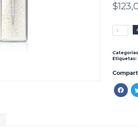
$
123,
A.M.
Nutritivo
Facial
Q10
Categoría
cantidad
Etiquetas:
Compart
l