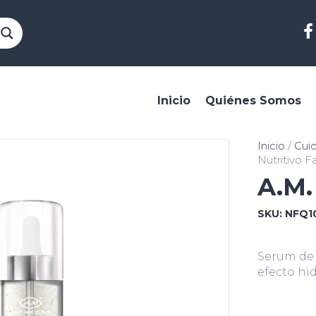
Inicio
Quiénes Somos
Inicio
/
Cui
Nutritivo F
A.M.
SKU:
NFQ1
Serum de 
efecto hid