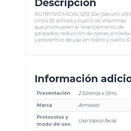
Descripción
NUTRITIVO FACIAL Q10, Gel (Serum) Ultr
cinco (5) activos y cuatro (4) vitaminas
que promueven el levantamiento de
parpados, reducción de ojeras, antieda
y preventivo de uso en rostro y cuello. C
Información adici
Presentación
2 Goteros x 15mL
Marca
Armesso
Protocolos y
Uso tópico facial.
modo de uso