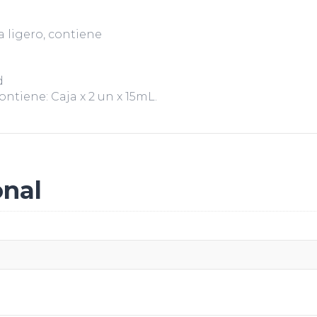
a ligero, contiene
d
ontiene: Caja x 2 un x 15mL.
onal