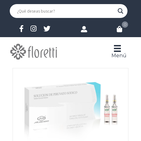
0
Menú