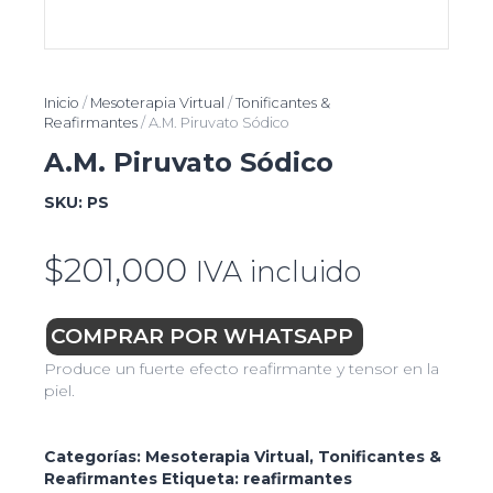
Inicio
/
Mesoterapia Virtual
/
Tonificantes &
Reafirmantes
/ A.M. Piruvato Sódico
A.M. Piruvato Sódico
SKU:
PS
$
201,000
IVA incluido
COMPRAR POR WHATSAPP
Produce un fuerte efecto reafirmante y tensor en la
piel.
Categorías:
Mesoterapia Virtual
,
Tonificantes &
Reafirmantes
Etiqueta:
reafirmantes