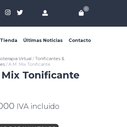
0
Tienda
Últimas Noticias
Contacto
terapia Virtual
/
Tonificantes &
tes
/ A.M. Mix Tonificante
 Mix Tonificante
,000
IVA incluido