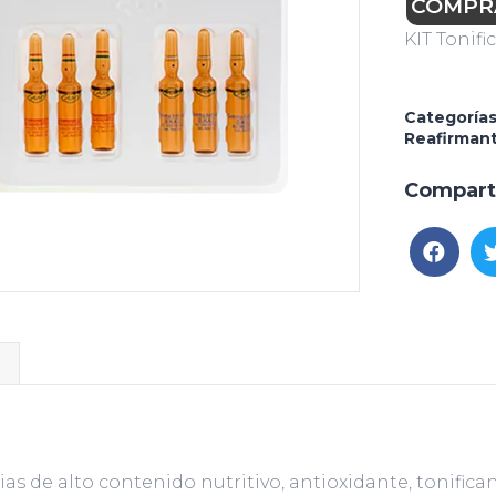
COMPR
KIT Tonifi
Categoría
Reafirman
Compart
l
s de alto contenido nutritivo, antioxidante, tonifica