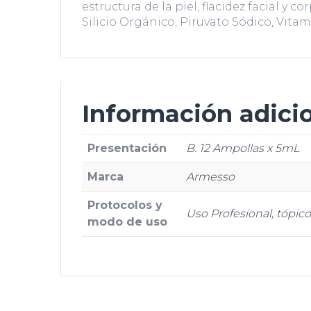
estructura de la piel, flacidez facial y 
Silicio Orgánico, Piruvato Sódico, Vit
Información adici
Presentación
B. 12 Ampollas x 5mL
Marca
Armesso
Protocolos y
Uso Profesional, tópico 
modo de uso