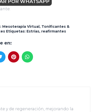
AR POR WHATSAPP
cante.
s:
Mesoterapia Virtual
,
Tonificantes &
tes
Etiquetas:
Estrías
,
reafirmantes
e en:
nte y de regeneración, mejorando la