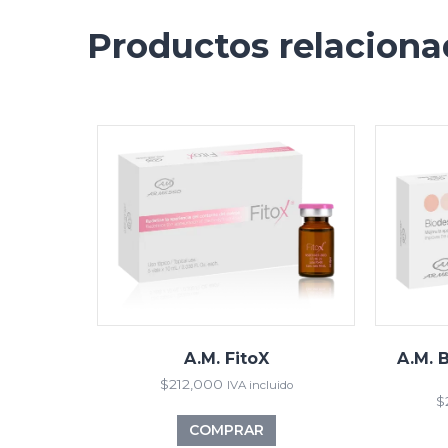
Productos relacion
A.M. FitoX
A.M. 
$
212,000
IVA incluido
$
COMPRAR