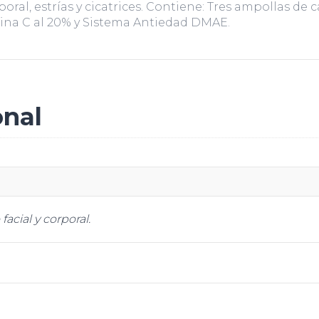
corporal, estrías y cicatrices. Contiene: Tres ampollas d
amina C al 20% y Sistema Antiedad DMAE.
onal
facial y corporal.