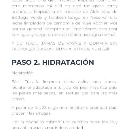
Body Shop o el gel limpiador Papulex. Como en
este momento mi piel no está tan grasa estoy
usando la limpiadora en mousse de Aloe Vera de
Bottega Verde y también tengo en “reserva” una
leche limpiadora de camomila de Yves Rocher. Por
norma general siempre uso limpiadores para usar
con agua y luego en vez de tónico uso agua termal.
Y por favor… JAMÁS OS VAYÁIS A DORMIR SIN
DESMAQUILLAROS!. NUNCA, NUNCA, NUNCA!!.
PASO 2. HIDRATACIÓN
hidratación
Fácil. Tras la limpieza diaria aplica una buena
hidratante adaptada a tu tipo de piel: más rica para
las pieles más secas, en textura gel para las más
grasas.
A partir de los 25 elige una hidratante antiedad para
prevenir las arrugas.
Por la noche lo mismo: una nutritiva hasta los 25 y
una antiarrugas a partir de esa edad.