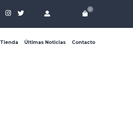
0
Tienda
Últimas Noticias
Contacto