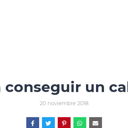
a conseguir un ca
20 noviembre 2018