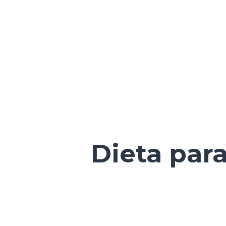
Dieta par