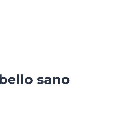
bello sano